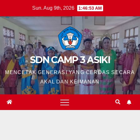
Skip
Sun. Aug 9th, 2026
1:46:53 AM
to
content
SDN CAMP 3 ASIKI
MENCETAK GENERASI YANG CERDAS SECARA
AKAL DAN KEIMANAN