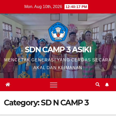
Skip
Mon. Aug 10th, 2026
12:40:18 PM
to
content
SDN CAMP 3 ASIKI
MENCETAK GENERASI YANG CERDAS SECARA
AKAL DAN KEIMANAN
Category:
SD N CAMP 3