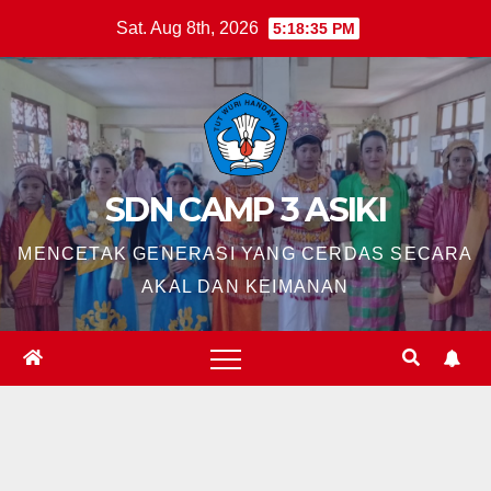
Skip
Sat. Aug 8th, 2026
5:18:37 PM
to
content
SDN CAMP 3 ASIKI
MENCETAK GENERASI YANG CERDAS SECARA
AKAL DAN KEIMANAN